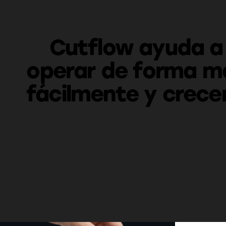
Cutflow ayuda a 
operar de forma má
fácilmente y crece
diseñadas pa