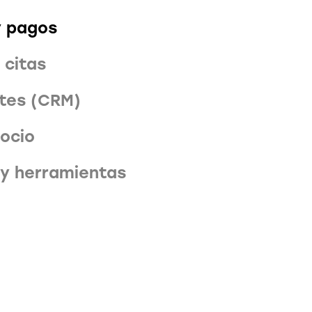
y pagos
 citas
ntes (CRM)
gocio
y herramientas