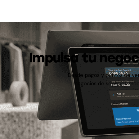
Impulsa tu negoc
Desde pagos y puntos de vent
negocios de servicios mod