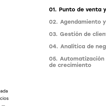
Punto de venta 
Agendamiento y
Gestión de clie
Analítica de ne
Automatización 
de crecimiento
ñada
ñada
ñada
ñada
ñada
ñada
ñada
cios
cios
cios
cios
cios
cios
cios
s —
s —
s —
s —
s —
s —
s —