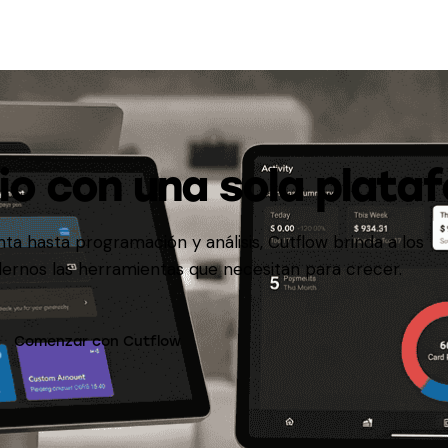
io con una sola plata
a hasta programación y análisis, Cutflow brinda a los
ernos las herramientas que necesitan para crecer.
Comenzar con Cutflow