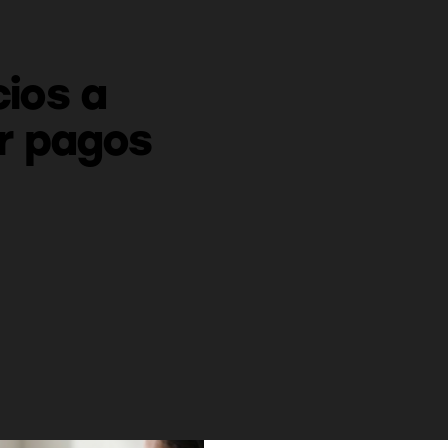
cios a
ar pagos
dernas
.