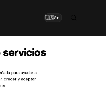
US
▾
servicios
eñada para ayudar a
r, crecer y aceptar
ma.