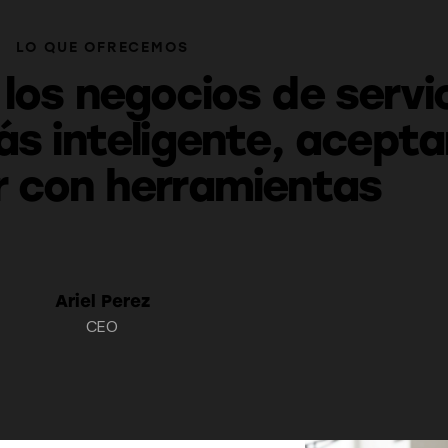
LO QUE OFRECEMOS
los negocios de servi
s inteligente, acept
r con herramientas
mo
ra operaciones reales
Ariel Perez
CEO